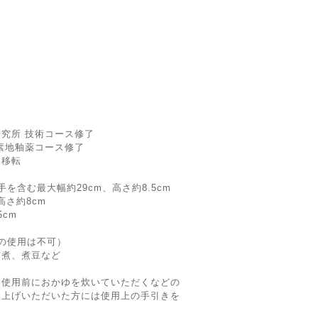
研究所 技術コース修了
 素地釉薬コース修了
を移転
を含む最大幅約29cm、高さ約8.5cm
高さ約8cm
cm
での使用は不可）
前煮、煮豆など
、使用前におかゆを炊いていただくなどの
い上げいただいた方には使用上の手引きを