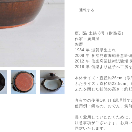
通報する
廣川温 土鍋 8号（耐熱器）
作家：廣川温
陶歴
1984 年 滋賀県生まれ
2008 年 多治見市陶磁器意匠
2012 年 信楽窯業技術試験場
2016 年 信楽より益子へ工房
本体サイズ：直径約26cm（取手
ふたサイズ：直径約22.5cm、
ふたを閉じた状態の高さ：約15
直火での使用OK（IH調理器
使用例：鍋もの、おでん、筑
長く愛用していただくために
注意事項がございます。お買
同封いたします。