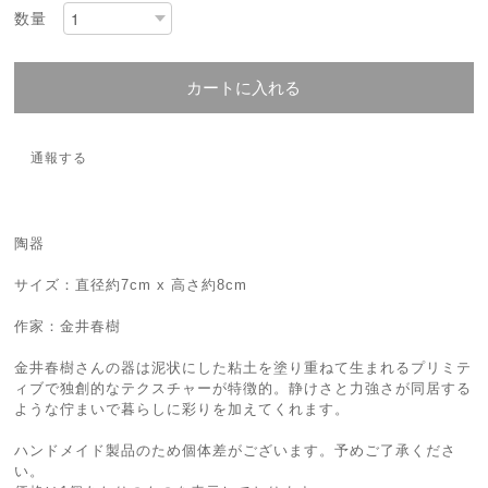
数量
カートに入れる
通報する
陶器
サイズ：直径約7cm x 高さ約8cm
作家：金井春樹
金井春樹さんの器は泥状にした粘土を塗り重ねて生まれるプリミテ
ィブで独創的なテクスチャーが特徴的。静けさと力強さが同居する
ような佇まいで暮らしに彩りを加えてくれます。
ハンドメイド製品のため個体差がございます。予めご了承くださ
い。