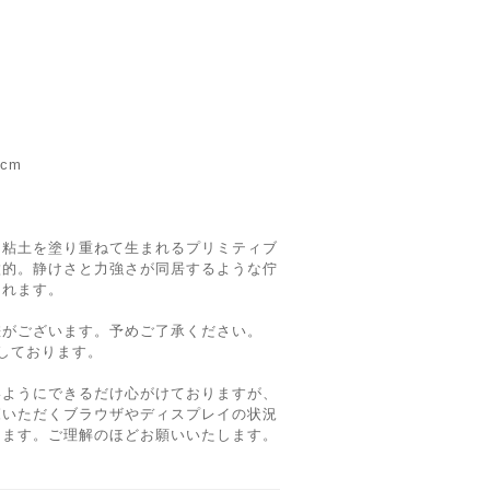
cm
た粘土を塗り重ねて生まれるプリミティブ
徴的。静けさと力強さが同居するような佇
くれます。
差がございます。予めご了承ください。
しております。
いようにできるだけ心がけておりますが、
覧いただくブラウザやディスプレイの状況
ります。ご理解のほどお願いいたします。