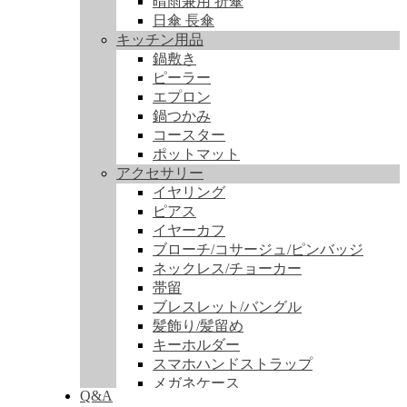
晴雨兼用 折傘
日傘 長傘
キッチン用品
鍋敷き
ピーラー
エプロン
鍋つかみ
コースター
ポットマット
アクセサリー
イヤリング
ピアス
イヤーカフ
ブローチ/コサージュ/ピンバッジ
ネックレス/チョーカー
帯留
ブレスレット/バングル
髪飾り/髪留め
キーホルダー
スマホハンドストラップ
メガネケース
Q&A
ファブリック