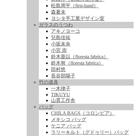
松島周平（first-hand）
森夏未
ヨシタ手工業デザイン室
ガラスのうつわ
アキノヨーコ
兒島佳祐
小坂未央
小宮 崇
鈴木亜以（floresta fabrica）
鈴木努（floresta fabrica）
田村悠
長谷部陽子
竹の道具
一木律子
TIKUYU
山貫工作舎
バッグ
CHILA BAGS（コロンビア）
メキシコ バッグ
ケニア バッグ
ラリーキルト（グドゥリー）バッグ