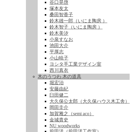
谷口晃啓
塚本友太
桑田智香子
鈴木雄一郎（いにま陶房 ）
鈴木智子（いにま陶房 ）
鈴木美汐
小泉すなお
池田大介
平厚志
小山暁子
ヨシタ手工業デザイン室
西川真衣
木のうつわ 木の道具
堀宏治
安藤由紀
臼田健二
大久保公太郎（大久保ハウス木工舎）
岡田圭介
加賀雅之（semi aco）
金城貴史
NU woodworks
前田洋（前田洋工作室）