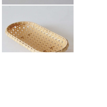
一木律子 差し六つ目 竹トレー （A）
¥9,900
※別途送料がかかります。
送料を確認する