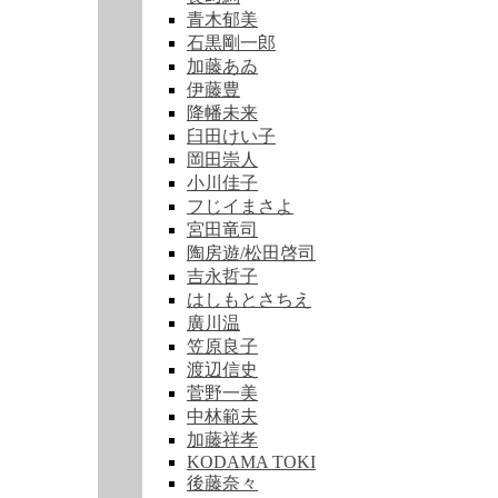
青木郁美
石黒剛一郎
加藤あゐ
伊藤豊
降幡未来
臼田けい子
岡田崇人
小川佳子
フじイまさよ
宮田竜司
陶房遊/松田啓司
吉永哲子
はしもとさちえ
廣川温
笠原良子
渡辺信史
菅野一美
中林範夫
加藤祥孝
KODAMA TOKI
後藤奈々