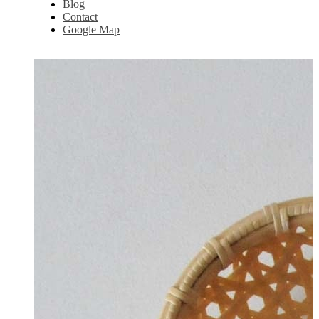
Blog
カンガ
Contact
キテンゲ
Google Map
キコイ
キコイタオル
マサイシュカ
MSNOM
sayuri matsushita felt works
須浪亨商店
スイカかご
びんかご
いかご
鍋敷き