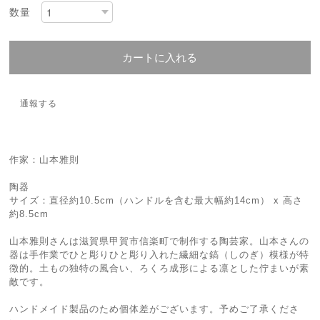
数量
カートに入れる
通報する
作家：山本雅則
陶器
サイズ：直径約10.5cm（ハンドルを含む最大幅約14cm） x 高さ
約8.5cm
山本雅則さんは滋賀県甲賀市信楽町で制作する陶芸家。山本さんの
器は手作業でひと彫りひと彫り入れた繊細な鎬（しのぎ）模様が特
徴的。土もの独特の風合い、ろくろ成形による凛とした佇まいが素
敵です。
ハンドメイド製品のため個体差がございます。予めご了承くださ