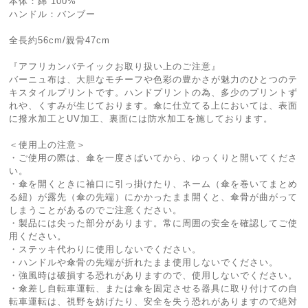
本体：綿 100%
ハンドル：バンブー
全長約56cm/親骨47cm
『アフリカンバテイックお取り扱い上のご注意』
バーニュ布は、大胆なモチーフや色彩の豊かさが魅力のひとつのテ
キスタイルプリントです。ハンドプリントの為、多少のプリントず
れや、くすみが生じております。傘に仕立てる上においては、表面
に撥水加工とUV加工、裏面には防水加工を施しております。
＜使用上の注意＞
・ご使用の際は、傘を一度さばいてから、ゆっくりと開いてくださ
い。
・傘を開くときに袖口に引っ掛けたり、ネーム（傘を巻いてまとめ
る紐）が露先（傘の先端）にかかったまま開くと、傘骨が曲がって
しまうことがあるのでご注意ください。
・製品には尖った部分があります。常に周囲の安全を確認してご使
用ください。
・ステッキ代わりに使用しないでください。
・ハンドルや傘骨の先端が折れたまま使用しないでください。
・強風時は破損する恐れがありますので、使用しないでください。
・傘差し自転車運転、または傘を固定させる器具に取り付けての自
転車運転は、視野を妨げたり、安全を失う恐れがありますので絶対