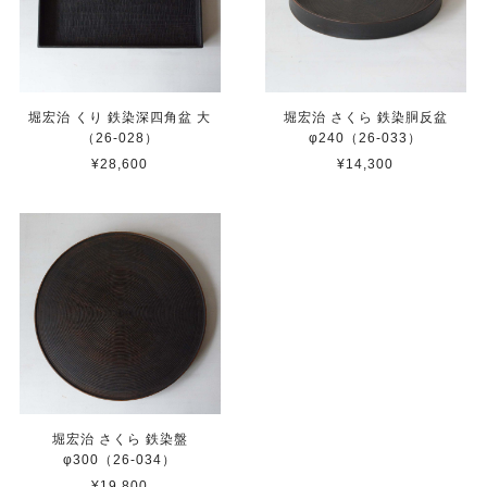
堀宏治 くり 鉄染深四角盆 大
堀宏治 さくら 鉄染胴反盆
（26-028）
φ240（26-033）
¥28,600
¥14,300
堀宏治 さくら 鉄染盤
φ300（26-034）
¥19,800