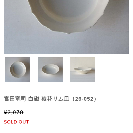
宮田竜司 白磁 稜花リム皿（26-052）
¥2,970
SOLD OUT