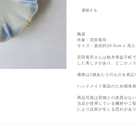
通報する
陶器
作家：宮田竜司
サイズ：直径約14.5cm x 高さ
宮田竜司さんは栃木県益子町
した美しさがあり、どこかノ
価格は1個あたりのものを表記
ハンドメイド製品のため個体
商品写真は実物との差異がな
当店が使用している機材やご
により誤差が生じる恐れがあ