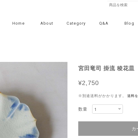
Home
About
Category
Q&A
Blog
宮田竜司 掛流 稜花皿（2
¥2,750
※別途送料がかかります。
送料
数量
カ