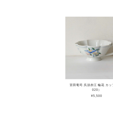
宮田竜司 呉須赤江 輪花 カップ
020）
¥5,500