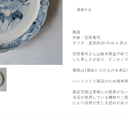
通報する
陶器
作家：宮田竜司
サイズ：直径約26.5cm x 高さ
宮田竜司さんは栃木県益子町
した美しさがあり、どこかノ
価格は1個あたりのものを表記
ハンドメイド製品のため個体
商品写真は実物との差異がな
当店が使用している機材やご
により誤差が生じる恐れがあ