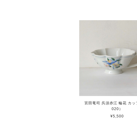
宮田竜司 呉須赤江 輪花 カップ
020）
¥5,500