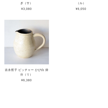
ぎ（サ）
（ル）
¥3,080
¥6,050
吉永哲子 ピッチャー ひび白 掛
分（リ）
¥6,380