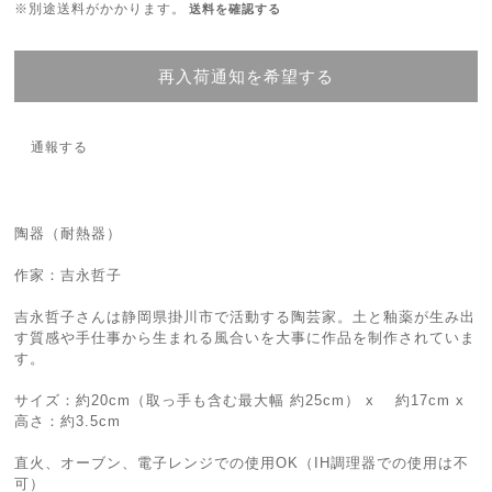
※別途送料がかかります。
送料を確認する
再入荷通知を希望する
通報する
陶器（耐熱器）
作家：吉永哲子
吉永哲子さんは静岡県掛川市で活動する陶芸家。土と釉薬が生み出
す質感や手仕事から生まれる風合いを大事に作品を制作されていま
す。
サイズ：約20cm（取っ手も含む最大幅 約25cm） x 約17cm x
高さ：約3.5cm
直火、オーブン、電子レンジでの使用OK（IH調理器での使用は不
可）