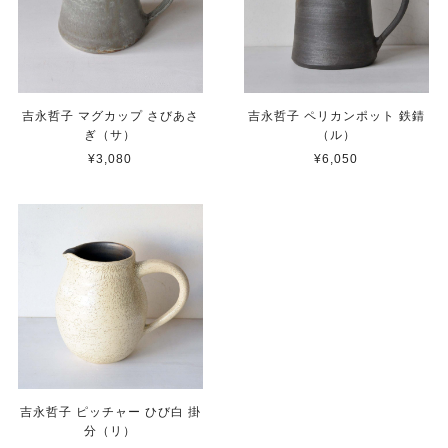
吉永哲子 マグカップ さびあさ
吉永哲子 ペリカンポット 鉄錆
ぎ（サ）
（ル）
¥3,080
¥6,050
吉永哲子 ピッチャー ひび白 掛
分（リ）