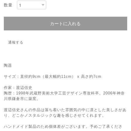
数量
カートに入れる
通報する
陶器
サイズ：直径約9cm（最大幅約11cm） x 高さ約7cm
作家：渡辺信史
陶歴：1998年武蔵野美術大学工芸デザイン専攻科卒。2006年神奈
川県鎌倉市に築窯。
渡辺信史さんの作品は落ち着いた雰囲気の中に凛とした美しさがあ
り、どこかノスタルジックな趣を感じさせてくれます。
ハンドメイド製品のため個体差がございます。予めご了承くださ