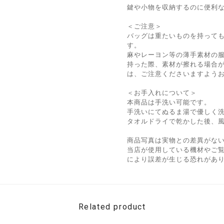
鍵や小物を収納するのに便利な内
＜ご注意＞
バッグは重たいものを持って
す。
麻やレーヨン等の薄手素材の
持った際、素材が擦れる場合
は、ご注意くださいますよう
＜お手入れについて＞
本商品は手洗い可能です。
手洗いにてぬるま湯で優しく
タオルドライで乾かした後、
商品写真は実物との差異がな
当店が使用している機材やご
により誤差が生じる恐れがあ
Related product