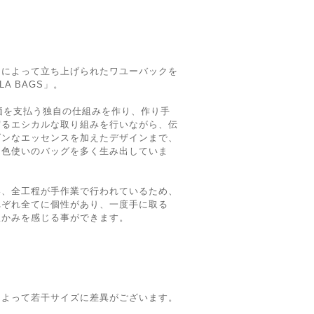
ーによって立ち上げられたワユーバックを
A BAGS」。
対価を支払う独自の仕組みを作り、作り手
守るエシカルな取り組みを行いながら、伝
ダンなエッセンスを加えたデザインまで、
な色使いのバッグを多く生み出していま
い、全工程が手作業で行われているため、
れぞれ全てに個性があり、一度手に取る
温かみを感じる事ができます。
によって若干サイズに差異がございます。