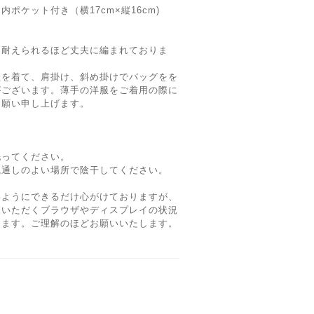
ポケット付き（横17cm×縦16cm)
も耐えられるほど丈夫に編まれておりま
服を着て、肩掛け、斜め掛けでバッグをを
がございます。薄手の洋服をご着用の際に
お願い申し上げます。
洗ってください。
風通しのよい場所で陰干してください。
いようにできるだけ心がけておりますが、
覧いただくブラウザやディスプレイの状況
ります。ご理解のほどお願いいたします。