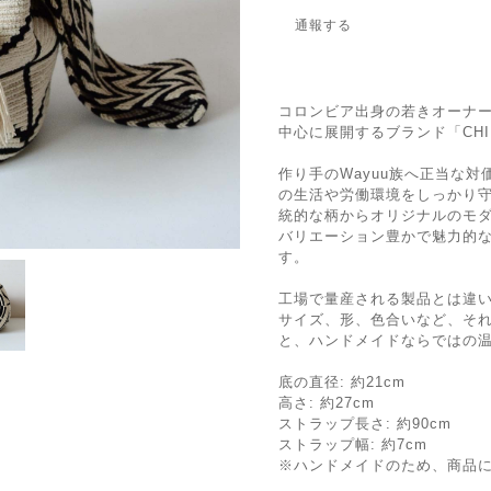
通報する
コロンビア出身の若きオーナ
中心に展開するブランド「CHIL
作り手のWayuu族へ正当な
の生活や労働環境をしっかり
統的な柄からオリジナルのモ
バリエーション豊かで魅力的
す。
工場で量産される製品とは違
サイズ、形、色合いなど、そ
と、ハンドメイドならではの
底の直径: 約21cm
高さ: 約27cm
ストラップ長さ: 約90cm
ストラップ幅: 約7cm
※ハンドメイドのため、商品