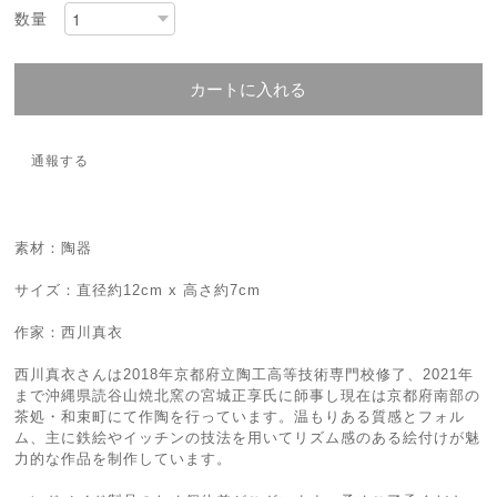
数量
カートに入れる
通報する
素材：陶器
サイズ：直径約12cm x 高さ約7cm
作家：西川真衣
西川真衣さんは2018年京都府立陶工高等技術専門校修了、2021年
まで沖縄県読谷山焼北窯の宮城正享氏に師事し現在は京都府南部の
茶処・和束町にて作陶を行っています。温もりある質感とフォル
ム、主に鉄絵やイッチンの技法を用いてリズム感のある絵付けが魅
力的な作品を制作しています。