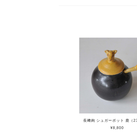
長﨑絢 シュガーポット 鹿（23
¥8,800