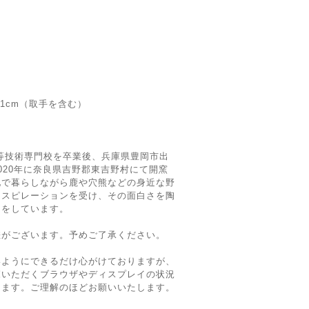
11cm（取手を含む）
等技術専門校を卒業後、兵庫県豊岡市出
020年に奈良県吉野郡東吉野村にて開窯
地で暮らしながら鹿や穴熊などの身近な野
ンスピレーションを受け、その面白さを陶
りをしています。
差がございます。予めご了承ください。
いようにできるだけ心がけておりますが、
覧いただくブラウザやディスプレイの状況
ります。ご理解のほどお願いいたします。