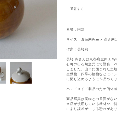
通報する
素材：陶器
サイズ：直径約9cm x 高さ約
作家：長﨑絢
長﨑 絢さんは京都府立陶工高
石町の出石焼窯元にて勤務、2
しました。山々に囲まれた土
生動物、四季の植物などにイ
に閉じ込めるように作品づく
ハンドメイド製品のため個体
商品写真は実物との差異がな
当店が使用している機材やご
により誤差が生じる恐れがあ