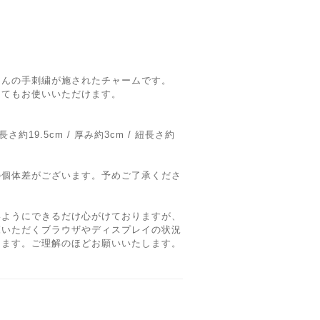
さんの手刺繍が施されたチャームです。
してもお使いいただけます。
さ約19.5cm / 厚み約3cm / 紐長さ約
の個体差がございます。予めご了承くださ
いようにできるだけ心がけておりますが、
覧いただくブラウザやディスプレイの状況
ります。ご理解のほどお願いいたします。