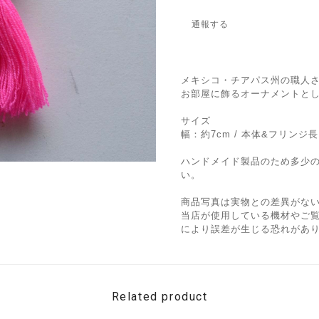
通報する
メキシコ・チアパス州の職人
お部屋に飾るオーナメントと
サイズ
幅：約7cm / 本体&フリンジ長さ
ハンドメイド製品のため多少
い。
商品写真は実物との差異がな
当店が使用している機材やご
により誤差が生じる恐れがあ
Related product