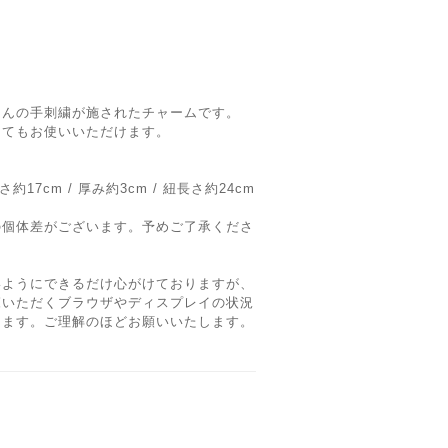
さんの手刺繍が施されたチャームです。
してもお使いいただけます。
約17cm / 厚み約3cm / 紐長さ約24cm
の個体差がございます。予めご了承くださ
いようにできるだけ心がけておりますが、
覧いただくブラウザやディスプレイの状況
ります。ご理解のほどお願いいたします。