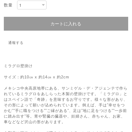
数量
カートに入れる
通報する
ミラグロ壁掛け
サイズ：約10㎝ x 約14㎝ x 約2cm
メキシコ中央高原地帯にある、サンミゲル・デ・アジェンテで作ら
れているミラグロをあしらった木製の壁掛けです。「ミラグロ」と
はスペイン語で「奇跡」を意味するお守りです。様々な形があり、
その形によって願いが込められています。例えば、手は”幸せをつ
かむ””手に職をつける””ご縁がある”、足は”地に足をつける””一歩前
に踏み出す”等。胃や腎臓の臓器や、妊婦さん、赤ちゃん、お家、
車などなど沢山の形があります。