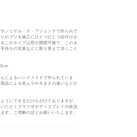
、サンミゲル・デ・アジェンテで作られて
作りのブリキ細工にひとつひとつ絵付けが
れるこのタイプは窓が開閉可能で、このま
お手持ちの写真などに取り替えて頂くこと
3cm
さんによるハンドメイドで作られていま
、商品による色ムラや大きさの違いなどが
いようにできるだけ心がけておりますが、
覧いただくブラウザやディスプレイの状況
ります。ご理解のほどお願いいたします。