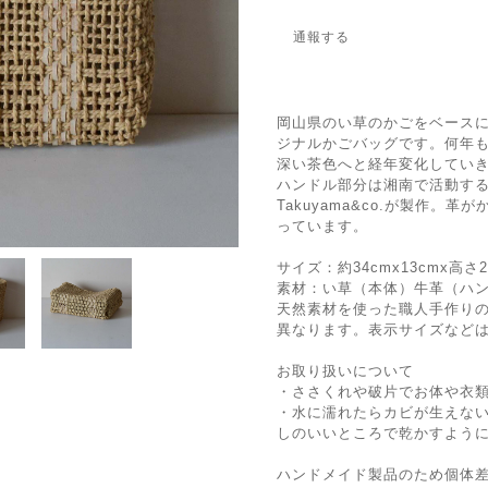
通報する
岡山県のい草のかごをベースに革
ジナルかごバッグです。何年
深い茶色へと経年変化してい
ハンドル部分は湘南で活動す
Takuyama&co.が製作
っています。
サイズ：約34cmx13cmx高さ
素材：い草（本体）牛革（ハ
天然素材を使った職人手作り
異なります。表示サイズなど
お取り扱いについて
・ささくれや破片でお体や衣
・水に濡れたらカビが生えな
しのいいところで乾かすよう
ハンドメイド製品のため個体