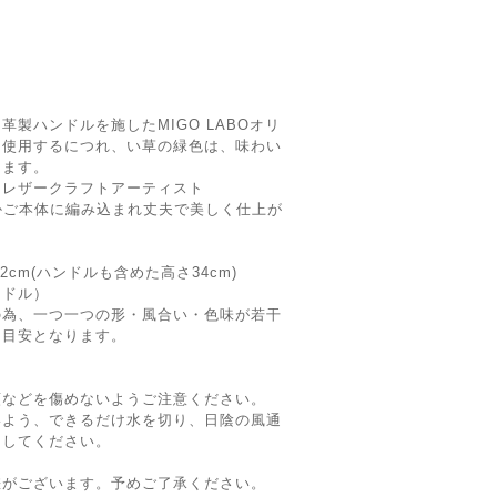
製ハンドルを施したMIGO LABOオリ
も使用するにつれ、い草の緑色は、味わい
きます。
るレザークラフトアーティスト
。革がかご本体に編み込まれ丈夫で美しく仕上が
22cm(ハンドルも含めた高さ34cm)
ンドル）
の為、一つ一つの形・風合い・色味が若干
は目安となります。
類などを傷めないようご注意ください。
いよう、できるだけ水を切り、日陰の風通
にしてください。
差がございます。予めご了承ください。