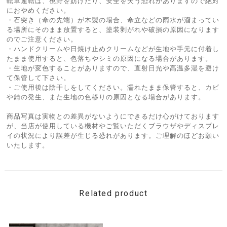
転車運転は、視野を妨げたり、安全を失う恐れがありますので絶対
におやめください。
・石突き（傘の先端）が木製の場合、傘立などの雨水が溜まってい
る場所にそのまま放置すると、塗装剥がれや破損の原因になります
のでご注意ください。
・ハンドクリームや日焼け止めクリームなどが生地や手元に付着し
たまま使用すると、色落ちやシミの原因になる場合があります。
・生地が変色することがありますので、直射日光や高温多湿を避け
て保管して下さい。
・ご使用後は陰干しをしてください。濡れたまま保管すると、カビ
や錆の発生、また生地の色移りの原因となる場合があります。
商品写真は実物との差異がないようにできるだけ心がけております
が、当店が使用している機材やご覧いただくブラウザやディスプレ
イの状況により誤差が生じる恐れがあります。ご理解のほどお願い
いたします。
Related product