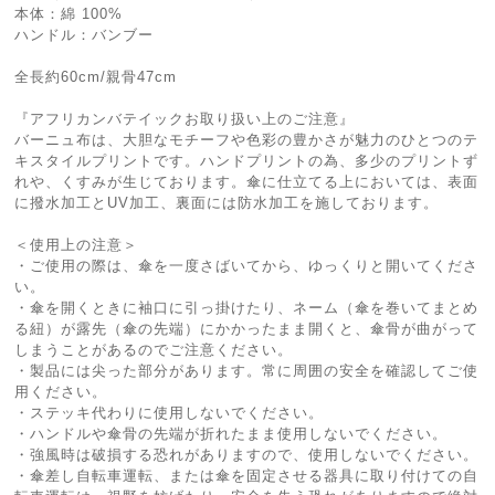
本体：綿 100%
ハンドル：バンブー
全長約60cm/親骨47cm
『アフリカンバテイックお取り扱い上のご注意』
バーニュ布は、大胆なモチーフや色彩の豊かさが魅力のひとつのテ
キスタイルプリントです。ハンドプリントの為、多少のプリントず
れや、くすみが生じております。傘に仕立てる上においては、表面
に撥水加工とUV加工、裏面には防水加工を施しております。
＜使用上の注意＞
・ご使用の際は、傘を一度さばいてから、ゆっくりと開いてくださ
い。
・傘を開くときに袖口に引っ掛けたり、ネーム（傘を巻いてまとめ
る紐）が露先（傘の先端）にかかったまま開くと、傘骨が曲がって
しまうことがあるのでご注意ください。
・製品には尖った部分があります。常に周囲の安全を確認してご使
用ください。
・ステッキ代わりに使用しないでください。
・ハンドルや傘骨の先端が折れたまま使用しないでください。
・強風時は破損する恐れがありますので、使用しないでください。
・傘差し自転車運転、または傘を固定させる器具に取り付けての自