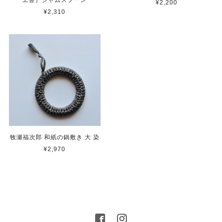
¥2,200
¥2,310
牧瀬福次郎 和紙の鍋敷き 大 染
¥2,970