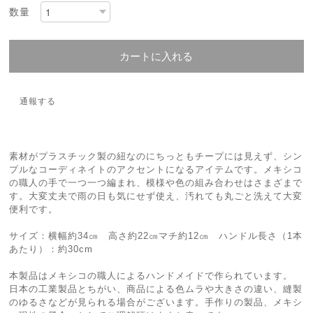
数量
カートに入れる
通報する
素材がプラスチック製の紐なのにちっともチープには見えず、シン
プルなコーディネイトのアクセントになるアイテムです。メキシコ
の職人の手で一つ一つ編まれ、模様や色の組み合わせはさまざまで
す。大変丈夫で雨の日も気にせず使え、汚れても丸ごと洗えて大変
便利です。
サイズ：横幅約34㎝ 高さ約22㎝マチ約12㎝ ハンドル長さ（1本
あたり）：約30cm
本製品はメキシコの職人によるハンドメイドで作られています。
日本の工業製品とちがい、商品による色ムラや大きさの違い、縫製
のゆるさなどが見られる場合がございます。手作りの製品、メキシ