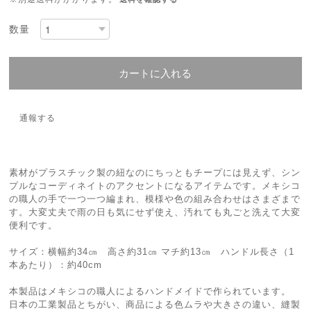
数量
カートに入れる
通報する
素材がプラスチック製の紐なのにちっともチープには見えず、シン
プルなコーディネイトのアクセントになるアイテムです。メキシコ
の職人の手で一つ一つ編まれ、模様や色の組み合わせはさまざまで
す。大変丈夫で雨の日も気にせず使え、汚れても丸ごと洗えて大変
便利です。
サイズ：横幅約34㎝ 高さ約31㎝ マチ約13㎝ ハンドル長さ（1
本あたり）：約40cm
本製品はメキシコの職人によるハンドメイドで作られています。
日本の工業製品とちがい、商品による色ムラや大きさの違い、縫製