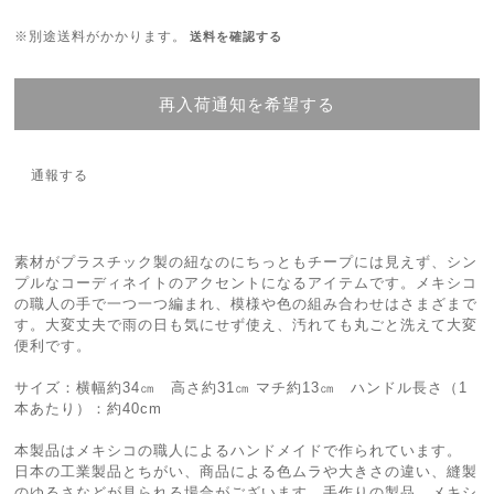
※別途送料がかかります。
送料を確認する
再入荷通知を希望する
通報する
素材がプラスチック製の紐なのにちっともチープには見えず、シン
プルなコーディネイトのアクセントになるアイテムです。メキシコ
の職人の手で一つ一つ編まれ、模様や色の組み合わせはさまざまで
す。大変丈夫で雨の日も気にせず使え、汚れても丸ごと洗えて大変
便利です。
サイズ：横幅約34㎝ 高さ約31㎝ マチ約13㎝ ハンドル長さ（1
本あたり）：約40cm
本製品はメキシコの職人によるハンドメイドで作られています。
日本の工業製品とちがい、商品による色ムラや大きさの違い、縫製
のゆるさなどが見られる場合がございます。手作りの製品、メキシ