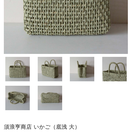
須浪亨商店 いかご（底浅 大）