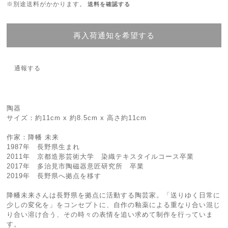
※別途送料がかかります。
送料を確認する
再入荷通知を希望する
通報する
陶器
サイズ：約11cm x 約8.5cm x 高さ約11cm
作家：降幡 未来
1987年 長野県生まれ
2011年 京都造形芸術大学 染織テキスタイルコース卒業
2017年 多治見市陶磁器意匠研究所 卒業
2019年 長野県へ拠点を移す
降幡未来さんは長野県を拠点に活動する陶芸家。「送りゆく日常に
少しの変化を」をコンセプトに、自作の釉薬による重なり合い混じ
り合い溶け合う、その時々の表情を追い求めて制作を行っていま
す。