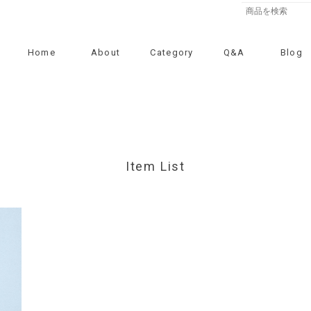
Home
About
Category
Q&A
Blog
Item List